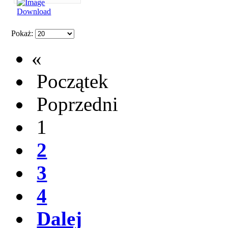
Pokaż:
«
Początek
Poprzedni
1
2
3
4
Dalej