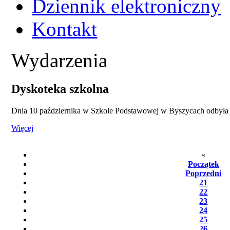
Dziennik elektroniczny
Kontakt
Wydarzenia
Dyskoteka szkolna
Dnia 10 października w Szkole Podstawowej w Byszycach odbyła s
Więcej
«
Początek
Poprzedni
21
22
23
24
25
26