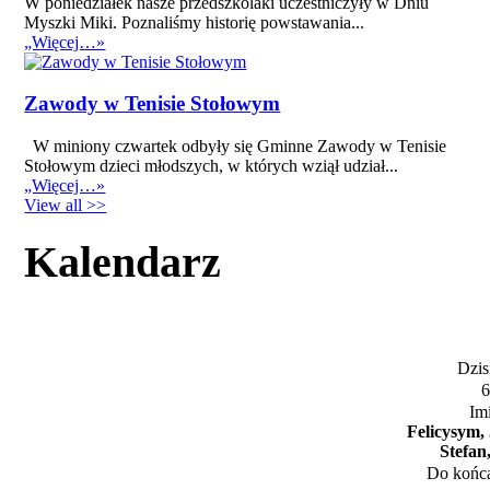
W poniedziałek nasze przedszkolaki uczestniczyły w Dniu
Myszki Miki. Poznaliśmy historię powstawania...
„Więcej…»
Zawody w Tenisie Stołowym
W miniony czwartek odbyły się Gminne Zawody w Tenisie
Stołowym dzieci młodszych, w których wziął udział...
„Więcej…»
View all >>
Kalendarz
Dzisi
6
Im
Felicysym,
Stefan
Do końca